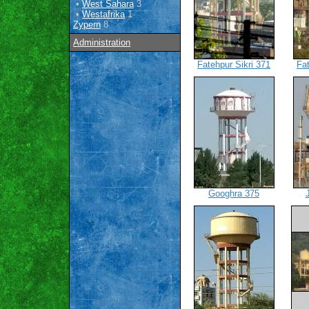
•
West Sahara
3
•
Westafrika
1
Zypern
8
Administration
Fatehpur Sikri 371
Fat
Googhra 375