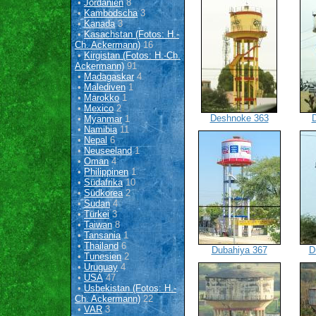
•
Jordanien
8
•
Kambodscha
3
•
Kanada
3
•
Kasachstan (Fotos: H.-
Ch. Ackermann)
16
•
Kirgistan (Fotos: H.-Ch.
Ackermann)
91
•
Madagaskar
4
•
Malediven
1
•
Marokko
1
•
Mexico
2
Deshnoke 363
•
Myanmar
1
•
Namibia
11
•
Nepal
6
•
Neuseeland
1
•
Oman
4
•
Philippinen
1
•
Südafrika
10
•
Südkorea
2
•
Sudan
4
•
Türkei
3
•
Taiwan
8
•
Tansania
1
•
Thailand
6
Dubahiya 367
D
•
Tunesien
2
•
Uruguay
4
•
USA
47
•
Usbekistan (Fotos: H.-
Ch. Ackermann)
22
•
VAR
3