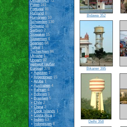
Oesterreich
72
Polen
241
Portugal
91
Rußland
1
Bidawa 352
Rumänien
10
Schweden
130
Schweiz
11
Serbien
2
Slowakei
15
Slowenien
4
Spanien
68
Türkei
1
Tschechien
86
Ukraine
1
Ungarn
97
weltweit (außer
Europa)
378
Bikaner 395
•
Ägypten
2
•
Argentinien
15
•
Aruba
1
•
Australien
4
•
Bahrain
4
•
Bolivien
1
•
Brasilien
5
•
Chile
2
•
China
2
•
Cook Islands
1
•
Costa Rica
1
•
Indien
63
Delhi 358
•
Indonesien
8