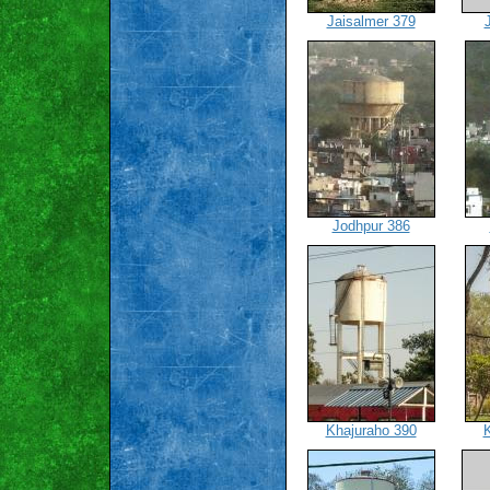
Jaisalmer 379
Jodhpur 386
Khajuraho 390
K