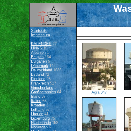
Was
Startseite
Impressum
KALENDER
22
LINKS
10
Albanien
1
Belgien
164
Bulgarien
5
Dänemark
142
Deutschland
1686
Estland
72
Finnland
25
Frankreich
517
Griechenland
9
Großbritannien
64
Agra 347
Irland
37
Italien
65
Kroatien
3
Lettland
57
Litauen
41
Luxemburg
75
Niederlande
152
Norwegen
6