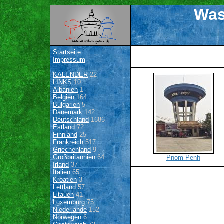
Was
Startseite
Impressum
KALENDER
22
LINKS
10
Albanien
1
Belgien
164
Bulgarien
5
Dänemark
142
Deutschland
1686
Estland
72
Finnland
25
Frankreich
517
Griechenland
9
Großbritannien
64
Pnom Penh
Irland
37
Italien
65
Kroatien
3
Lettland
57
Litauen
41
Luxemburg
75
Niederlande
152
Norwegen
6