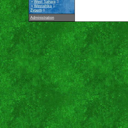
•
West Sahara
3
•
Westafrika
1
Zypern
8
Administration