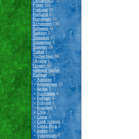
Oesterreich
72
Polen
241
Portugal
91
Rußland
1
Rumänien
10
Schweden
130
Schweiz
11
Serbien
2
Slowakei
15
Slowenien
4
Spanien
68
Türkei
1
Tschechien
86
Ukraine
1
Ungarn
97
weltweit (außer
Europa)
378
•
Ägypten
2
•
Argentinien
15
•
Aruba
1
•
Australien
4
•
Bahrain
4
•
Bolivien
1
•
Brasilien
5
•
Chile
2
•
China
2
•
Cook Islands
1
•
Costa Rica
1
•
Indien
63
•
Indonesien
8