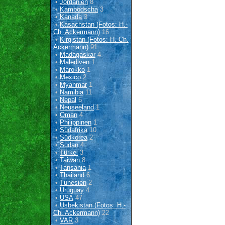
•
Jordanien
8
•
Kambodscha
3
•
Kanada
3
•
Kasachstan (Fotos: H.-
Ch. Ackermann)
16
•
Kirgistan (Fotos: H.-Ch.
Ackermann)
91
•
Madagaskar
4
•
Malediven
1
•
Marokko
1
•
Mexico
2
•
Myanmar
1
•
Namibia
11
•
Nepal
6
•
Neuseeland
1
•
Oman
4
•
Philippinen
1
•
Südafrika
10
•
Südkorea
2
•
Sudan
4
•
Türkei
3
•
Taiwan
8
•
Tansania
1
•
Thailand
6
•
Tunesien
2
•
Uruguay
4
•
USA
47
•
Usbekistan (Fotos: H.-
Ch. Ackermann)
22
•
VAR
3