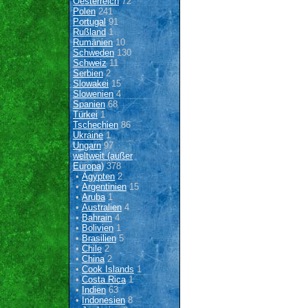
Oesterreich
72
Polen
241
Portugal
91
Rußland
1
Rumänien
10
Schweden
130
Schweiz
11
Serbien
2
Slowakei
15
Slowenien
4
Spanien
68
Türkei
1
Tschechien
86
Ukraine
1
Ungarn
97
weltweit (außer
Europa)
378
•
Ägypten
2
•
Argentinien
15
•
Aruba
1
•
Australien
4
•
Bahrain
4
•
Bolivien
1
•
Brasilien
5
•
Chile
2
•
China
2
•
Cook Islands
1
•
Costa Rica
1
•
Indien
63
•
Indonesien
8