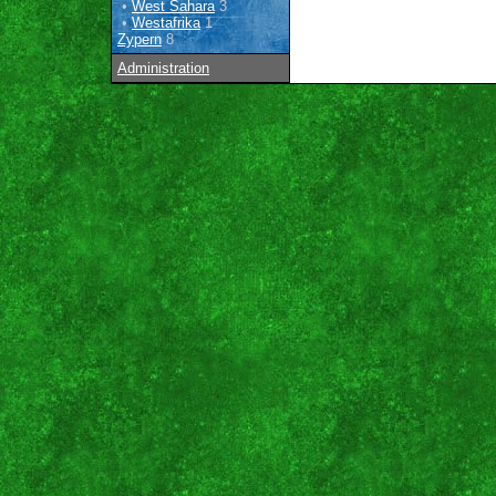
•
West Sahara
3
•
Westafrika
1
Zypern
8
Administration