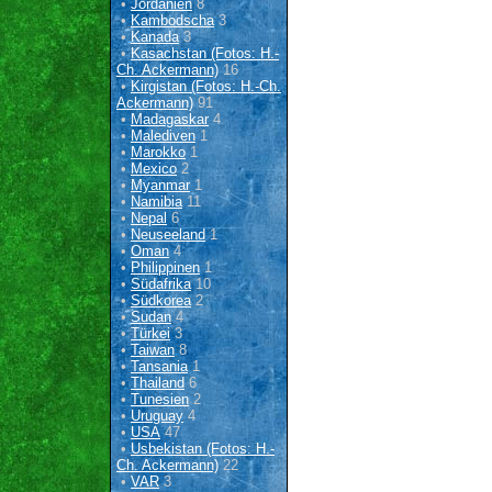
•
Jordanien
8
•
Kambodscha
3
•
Kanada
3
•
Kasachstan (Fotos: H.-
Ch. Ackermann)
16
•
Kirgistan (Fotos: H.-Ch.
Ackermann)
91
•
Madagaskar
4
•
Malediven
1
•
Marokko
1
•
Mexico
2
•
Myanmar
1
•
Namibia
11
•
Nepal
6
•
Neuseeland
1
•
Oman
4
•
Philippinen
1
•
Südafrika
10
•
Südkorea
2
•
Sudan
4
•
Türkei
3
•
Taiwan
8
•
Tansania
1
•
Thailand
6
•
Tunesien
2
•
Uruguay
4
•
USA
47
•
Usbekistan (Fotos: H.-
Ch. Ackermann)
22
•
VAR
3