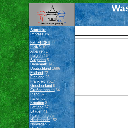
Was
Startseite
Impressum
KALENDER
22
LINKS
10
Albanien
1
Belgien
164
Bulgarien
5
Dänemark
142
Deutschland
1686
Estland
72
Finnland
25
Frankreich
517
Griechenland
9
Großbritannien
64
Irland
37
Italien
65
Kroatien
3
Lettland
57
Litauen
41
Luxemburg
75
Niederlande
152
Norwegen
6