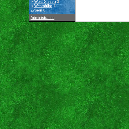
•
West Sahara
3
•
Westafrika
1
Zypern
8
Administration