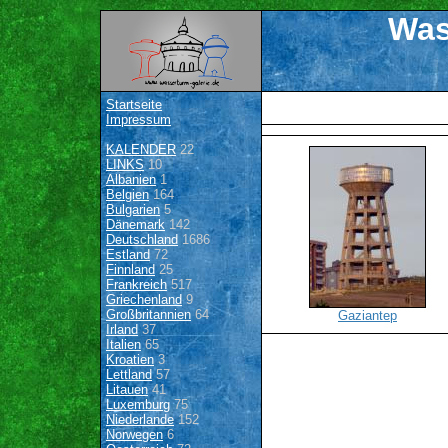
Was
Startseite
Impressum
KALENDER
22
LINKS
10
Albanien
1
Belgien
164
Bulgarien
5
Dänemark
142
Deutschland
1686
Estland
72
Finnland
25
Frankreich
517
Griechenland
9
Großbritannien
64
Gaziantep
Irland
37
Italien
65
Kroatien
3
Lettland
57
Litauen
41
Luxemburg
75
Niederlande
152
Norwegen
6