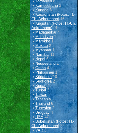
•
Jordanien
8
•
Kambodscha
3
•
Kanada
3
•
Kasachstan (Fotos: H.-
Ch. Ackermann)
16
•
Kirgistan (Fotos: H.-Ch.
Ackermann)
91
•
Madagaskar
4
•
Malediven
1
•
Marokko
1
•
Mexico
2
•
Myanmar
1
•
Namibia
11
•
Nepal
6
•
Neuseeland
1
•
Oman
4
•
Philippinen
1
•
Südafrika
10
•
Südkorea
2
•
Sudan
4
•
Türkei
3
•
Taiwan
8
•
Tansania
1
•
Thailand
6
•
Tunesien
2
•
Uruguay
4
•
USA
47
•
Usbekistan (Fotos: H.-
Ch. Ackermann)
22
•
VAR
3