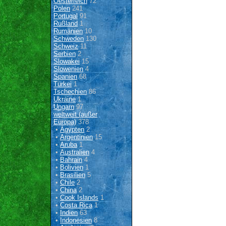
Oesterreich
72
Polen
241
Portugal
91
Rußland
1
Rumänien
10
Schweden
130
Schweiz
11
Serbien
2
Slowakei
15
Slowenien
4
Spanien
68
Türkei
1
Tschechien
86
Ukraine
1
Ungarn
97
weltweit (außer
Europa)
378
•
Ägypten
2
•
Argentinien
15
•
Aruba
1
•
Australien
4
•
Bahrain
4
•
Bolivien
1
•
Brasilien
5
•
Chile
2
•
China
2
•
Cook Islands
1
•
Costa Rica
1
•
Indien
63
•
Indonesien
8