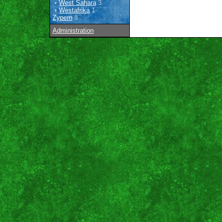
•
West Sahara
3
•
Westafrika
1
Zypern
8
Administration