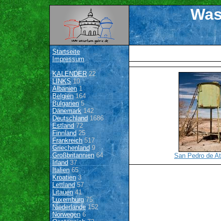
Was
Startseite
Impressum
KALENDER
22
LINKS
10
Albanien
1
Belgien
164
Bulgarien
5
Dänemark
142
Deutschland
1686
Estland
72
Finnland
25
Frankreich
517
Griechenland
9
Großbritannien
64
San Pedro de A
Irland
37
Italien
65
Kroatien
3
Lettland
57
Litauen
41
Luxemburg
75
Niederlande
152
Norwegen
6