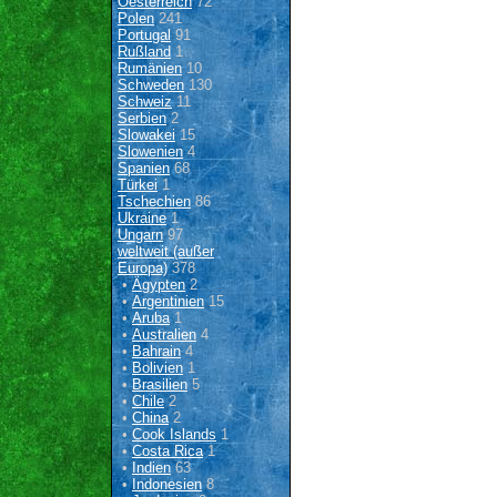
Oesterreich
72
Polen
241
Portugal
91
Rußland
1
Rumänien
10
Schweden
130
Schweiz
11
Serbien
2
Slowakei
15
Slowenien
4
Spanien
68
Türkei
1
Tschechien
86
Ukraine
1
Ungarn
97
weltweit (außer
Europa)
378
•
Ägypten
2
•
Argentinien
15
•
Aruba
1
•
Australien
4
•
Bahrain
4
•
Bolivien
1
•
Brasilien
5
•
Chile
2
•
China
2
•
Cook Islands
1
•
Costa Rica
1
•
Indien
63
•
Indonesien
8