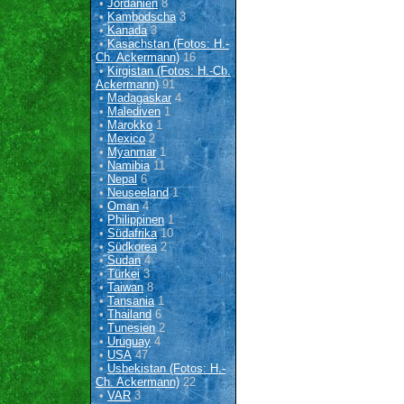
•
Jordanien
8
•
Kambodscha
3
•
Kanada
3
•
Kasachstan (Fotos: H.-
Ch. Ackermann)
16
•
Kirgistan (Fotos: H.-Ch.
Ackermann)
91
•
Madagaskar
4
•
Malediven
1
•
Marokko
1
•
Mexico
2
•
Myanmar
1
•
Namibia
11
•
Nepal
6
•
Neuseeland
1
•
Oman
4
•
Philippinen
1
•
Südafrika
10
•
Südkorea
2
•
Sudan
4
•
Türkei
3
•
Taiwan
8
•
Tansania
1
•
Thailand
6
•
Tunesien
2
•
Uruguay
4
•
USA
47
•
Usbekistan (Fotos: H.-
Ch. Ackermann)
22
•
VAR
3