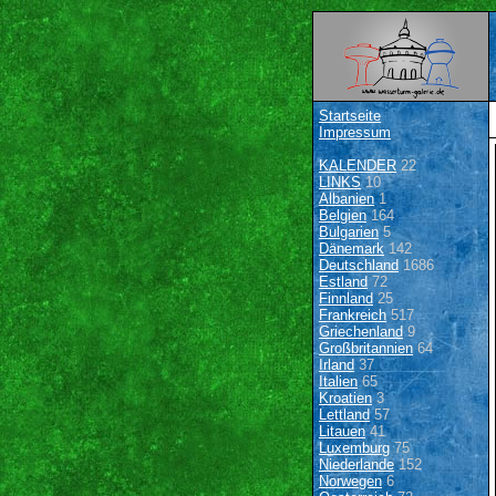
Startseite
Impressum
KALENDER
22
LINKS
10
Albanien
1
Belgien
164
Bulgarien
5
Dänemark
142
Deutschland
1686
Estland
72
Finnland
25
Frankreich
517
Griechenland
9
Großbritannien
64
Irland
37
Italien
65
Kroatien
3
Lettland
57
Litauen
41
Luxemburg
75
Niederlande
152
Norwegen
6