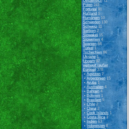
Oesterreich
72
Polen
241
Portugal
91
Rußland
1
Rumänien
10
Schweden
130
Schweiz
11
Serbien
2
Slowakei
15
Slowenien
4
Spanien
68
Türkei
1
Tschechien
86
Ukraine
1
Ungarn
97
weltweit (außer
Europa)
378
•
Ägypten
2
•
Argentinien
15
•
Aruba
1
•
Australien
4
•
Bahrain
4
•
Bolivien
1
•
Brasilien
5
•
Chile
2
•
China
2
•
Cook Islands
1
•
Costa Rica
1
•
Indien
63
•
Indonesien
8