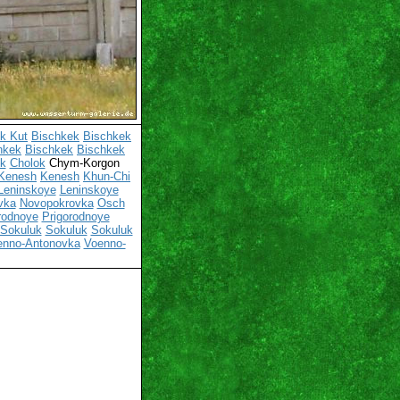
ik Kut
Bischkek
Bischkek
hkek
Bischkek
Bischkek
k
Cholok
Chym-Korgon
Kenesh
Kenesh
Khun-Chi
Leninskoye
Leninskoye
vka
Novopokrovka
Osch
rodnoye
Prigorodnoye
Sokuluk
Sokuluk
Sokuluk
enno-Antonovka
Voenno-