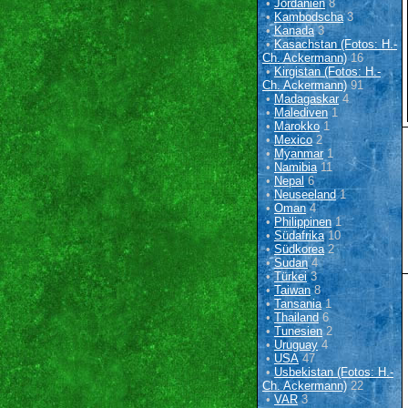
•
Jordanien
8
•
Kambodscha
3
•
Kanada
3
•
Kasachstan (Fotos: H.-
Ch. Ackermann)
16
•
Kirgistan (Fotos: H.-
Ch. Ackermann)
91
•
Madagaskar
4
•
Malediven
1
•
Marokko
1
•
Mexico
2
•
Myanmar
1
•
Namibia
11
•
Nepal
6
•
Neuseeland
1
•
Oman
4
•
Philippinen
1
•
Südafrika
10
•
Südkorea
2
•
Sudan
4
•
Türkei
3
•
Taiwan
8
•
Tansania
1
•
Thailand
6
•
Tunesien
2
•
Uruguay
4
•
USA
47
•
Usbekistan (Fotos: H.-
Ch. Ackermann)
22
•
VAR
3