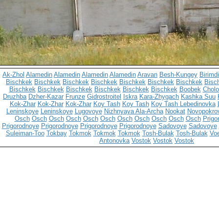
Ak-Zhol
Alamedin
Alamedin
Alamedin
Alamedin
Aravan
Besh-Kungey
Birimd
Bischkek
Bischkek
Bischkek
Bischkek
Bischkek
Bischkek
Bischkek
Bisc
Bischkek
Bischkek
Bischkek
Bischkek
Bischkek
Bischkek
Boobek
Cholo
Druzhba
Dzher-Kazar
Frunze
Gidrostroitel
Iskra
Kara-Zhygach
Kashka Suu
Kok-Zhar
Kok-Zhar
Kok-Zhar
Koy Tash
Koy Tash
Koy Tash
Lebedinovka
Leninskoye
Leninskoye
Lugovoye
Nizhnyaya Ala-Archa
Nookat
Novopokro
Osch
Osch
Osch
Osch
Osch
Osch
Osch
Osch
Osch
Osch
Osch
Prigo
Prigorodnoye
Prigorodnoye
Prigorodnoye
Prigorodnoye
Sadovoye
Sadovoye
Suleiman-Too
Tokbay
Tokmok
Tokmok
Tokmok
Tosh-Bulak
Tosh-Bulak
Vo
Antonovka
Vostok
Vostok
Vostok