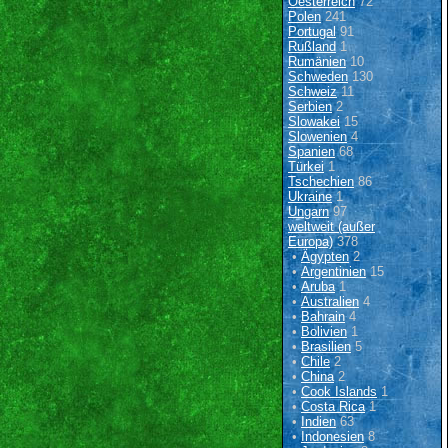
Oesterreich
72
Polen
241
Portugal
91
Rußland
1
Rumänien
10
Schweden
130
Schweiz
11
Serbien
2
Slowakei
15
Slowenien
4
Spanien
68
Türkei
1
Tschechien
86
Ukraine
1
Ungarn
97
weltweit (außer
Europa)
378
•
Ägypten
2
•
Argentinien
15
•
Aruba
1
•
Australien
4
•
Bahrain
4
•
Bolivien
1
•
Brasilien
5
•
Chile
2
•
China
2
•
Cook Islands
1
•
Costa Rica
1
•
Indien
63
•
Indonesien
8