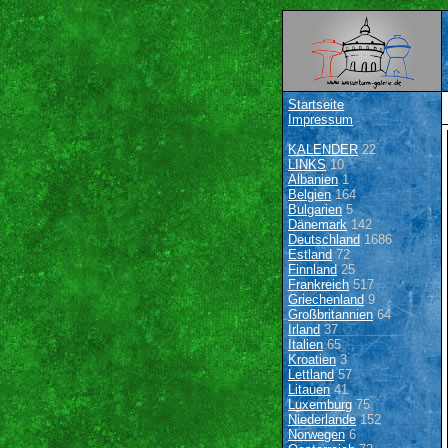
Startseite
Impressum
KALENDER
22
LINKS
10
Albanien
1
Belgien
164
Bulgarien
5
Dänemark
142
Deutschland
1686
Estland
72
Finnland
25
Frankreich
517
Griechenland
9
Großbritannien
64
Irland
37
Italien
65
Kroatien
3
Lettland
57
Litauen
41
Luxemburg
75
Niederlande
152
Norwegen
6