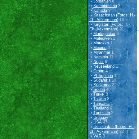
•
Jordanien
8
•
Kambodscha
3
•
Kanada
3
•
Kasachstan (Fotos: H.-
Ch. Ackermann)
16
•
Kirgistan (Fotos: H.-
Ch. Ackermann)
91
•
Madagaskar
4
•
Malediven
1
•
Marokko
1
•
Mexico
2
•
Myanmar
1
•
Namibia
11
•
Nepal
6
•
Neuseeland
1
•
Oman
4
•
Philippinen
1
•
Südafrika
10
•
Südkorea
2
•
Sudan
4
•
Türkei
3
•
Taiwan
8
•
Tansania
1
•
Thailand
6
•
Tunesien
2
•
Uruguay
4
•
USA
47
•
Usbekistan (Fotos: H.-
Ch. Ackermann)
22
•
VAR
3