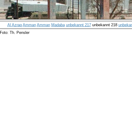
Al Azraq
Amman
Amman
Madaba
unbekannt 217
unbekannt 218
unbekan
Foto: Th. Pensler