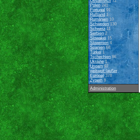
Oesterreich
72
Polen
241
Portugal
91
Rußland
1
Rumänien
10
Schweden
130
Schweiz
11
Serbien
2
Slowakei
15
Slowenien
4
Spanien
68
Türkei
1
Tschechien
86
Ukraine
1
Ungarn
97
weltweit (außer
Europa)
378
Zypern
8
Administration