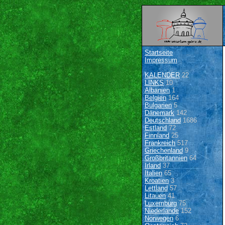
Startseite
Impressum
KALENDER
22
LINKS
10
Albanien
1
Belgien
164
Bulgarien
5
Dänemark
142
Deutschland
1686
Estland
72
Finnland
25
Frankreich
517
Griechenland
9
Großbritannien
64
Irland
37
Italien
65
Kroatien
3
Lettland
57
Litauen
41
Luxemburg
75
Niederlande
152
Norwegen
6