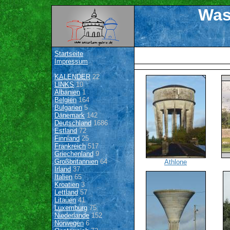
Was
Startseite
Impressum
KALENDER
22
LINKS
10
Albanien
1
Belgien
164
Bulgarien
5
Dänemark
142
Deutschland
1686
Estland
72
Finnland
25
Frankreich
517
Griechenland
9
Großbritannien
64
Athlone
Irland
37
Italien
65
Kroatien
3
Lettland
57
Litauen
41
Luxemburg
75
Niederlande
152
Norwegen
6