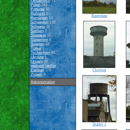
Oesterreich
72
Polen
241
Portugal
91
Rußland
1
Bawndaw
Rumänien
10
Schweden
130
Schweiz
11
Serbien
2
Slowakei
15
Slowenien
4
Spanien
68
Türkei
1
Tschechien
86
Ukraine
1
Ungarn
97
weltweit (außer
Europa)
378
Clonmel
Zypern
8
Administration
Dublin 1