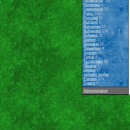
Niederlande
152
Norwegen
6
Oesterreich
72
Polen
241
Portugal
91
Rußland
1
Rumänien
10
Schweden
130
Schweiz
11
Serbien
2
Slowakei
15
Slowenien
4
Spanien
68
Türkei
1
Tschechien
86
Ukraine
1
Ungarn
97
weltweit (außer
Europa)
378
Zypern
8
Administration