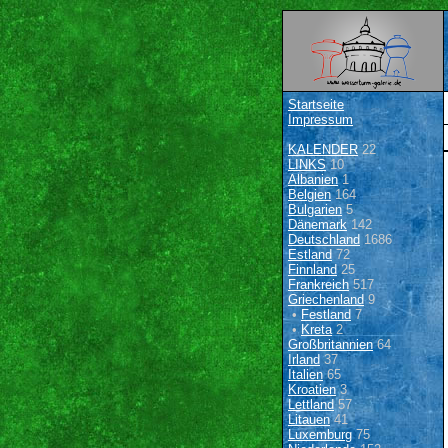
Startseite
Impressum
KALENDER
22
LINKS
10
Albanien
1
Belgien
164
Bulgarien
5
Dänemark
142
Deutschland
1686
Estland
72
Finnland
25
Frankreich
517
Griechenland
9
•
Festland
7
•
Kreta
2
Großbritannien
64
Irland
37
Italien
65
Kroatien
3
Lettland
57
Litauen
41
Luxemburg
75