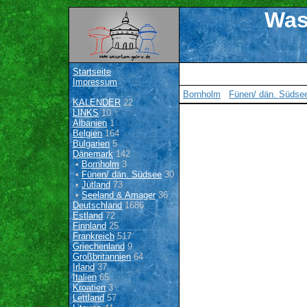
Was
Startseite
Impressum
Bornholm
Fünen/ dän. Südse
KALENDER
22
LINKS
10
Albanien
1
Belgien
164
Bulgarien
5
Dänemark
142
•
Bornholm
3
•
Fünen/ dän. Südsee
30
•
Jütland
73
•
Seeland & Amager
36
Deutschland
1686
Estland
72
Finnland
25
Frankreich
517
Griechenland
9
Großbritannien
64
Irland
37
Italien
65
Kroatien
3
Lettland
57