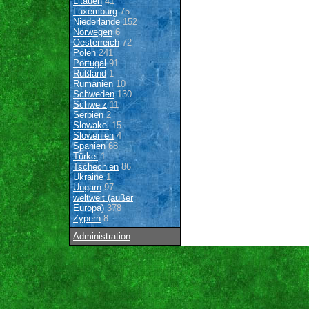
Litauen
41
Luxemburg
75
Niederlande
152
Norwegen
6
Oesterreich
72
Polen
241
Portugal
91
Rußland
1
Rumänien
10
Schweden
130
Schweiz
11
Serbien
2
Slowakei
15
Slowenien
4
Spanien
68
Türkei
1
Tschechien
86
Ukraine
1
Ungarn
97
weltweit (außer
Europa)
378
Zypern
8
Administration