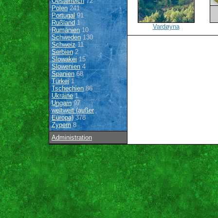
Oesterreich
72
Polen
241
Portugal
91
Rußland
1
Vardøyna
Rumänien
10
Schweden
130
Schweiz
11
Serbien
2
Slowakei
15
Slowenien
4
Spanien
68
Türkei
1
Tschechien
86
Ukraine
1
Ungarn
97
weltweit (außer
Europa)
378
Zypern
8
Administration