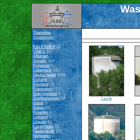
Was
Startseite
Impressum
KALENDER
22
LINKS
10
Albanien
1
Belgien
164
Bulgarien
5
Dänemark
142
Deutschland
1686
Estland
72
Finnland
25
Frankreich
517
Griechenland
9
Großbritannien
64
Larvik
Irland
37
Italien
65
Kroatien
3
Lettland
57
Litauen
41
Luxemburg
75
Niederlande
152
Norwegen
6