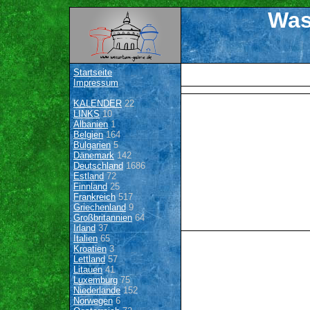
Was
Startseite
Impressum
KALENDER
22
LINKS
10
Albanien
1
Belgien
164
Bulgarien
5
Dänemark
142
Deutschland
1686
Estland
72
Finnland
25
Frankreich
517
Griechenland
9
Großbritannien
64
Irland
37
Italien
65
Kroatien
3
Lettland
57
Litauen
41
Luxemburg
75
Niederlande
152
Norwegen
6