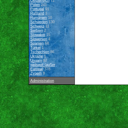
Oesterreich
72
Polen
241
Portugal
91
Rußland
1
Rumänien
10
Schweden
130
Schweiz
11
Serbien
2
Slowakei
15
Slowenien
4
Spanien
68
Türkei
1
Tschechien
86
Ukraine
1
Ungarn
97
weltweit (außer
Europa)
378
Zypern
8
Administration