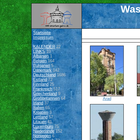
Was
Startseite
Impressum
KALENDER
22
LINKS
10
Albanien
1
Belgien
164
Bulgarien
5
Dänemark
142
Deutschland
1686
Estland
72
Finnland
25
Frankreich
517
Griechenland
9
Großbritannien
64
Arad
Irland
37
Italien
65
Kroatien
3
Lettland
57
Litauen
41
Luxemburg
75
Niederlande
152
Norwegen
6