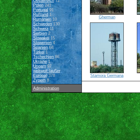
Oesterreich
72
Polen
241
Portugal
91
Rußland
1
Gherman
Rumänien
10
Schweden
130
Schweiz
11
Serbien
2
Slowakei
15
Slowenien
4
Spanien
68
Türkei
1
Tschechien
86
Ukraine
1
Ungarn
97
weltweit (außer
Europa)
378
Stamora Germana
Zypern
8
Administration