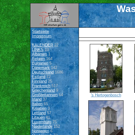
Was
Startseite
Impressum
KALENDER
22
LINKS
10
Albanien
1
Belgien
164
Bulgarien
5
Dänemark
142
Deutschland
1686
Estland
72
Finnland
25
Frankreich
517
Griechenland
9
Großbritannien
64
's Hertogenbosch
Irland
37
Italien
65
Kroatien
3
Lettland
57
Litauen
41
Luxemburg
75
Niederlande
152
Norwegen
6