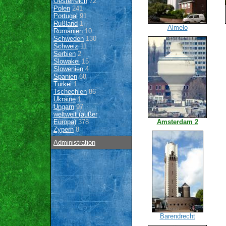
Oesterreich
72
Polen
241
Portugal
91
Rußland
1
Almelo
Rumänien
10
Schweden
130
Schweiz
11
Serbien
2
Slowakei
15
Slowenien
4
Spanien
68
Türkei
1
Tschechien
86
Ukraine
1
Ungarn
97
weltweit (außer
Europa)
378
Amsterdam 2
Zypern
8
Administration
Barendrecht