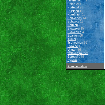
Oesterreich
72
Polen
241
Portugal
91
Rußland
1
Rumänien
10
Schweden
130
Schweiz
11
Serbien
2
Slowakei
15
Slowenien
4
Spanien
68
Türkei
1
Tschechien
86
Ukraine
1
Ungarn
97
weltweit (außer
Europa)
378
Zypern
8
Administration