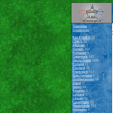
Startseite
Impressum
KALENDER
22
LINKS
10
Albanien
1
Belgien
164
Bulgarien
5
Dänemark
142
Deutschland
1686
Estland
72
Finnland
25
Frankreich
517
Griechenland
9
Großbritannien
64
Irland
37
Italien
65
Kroatien
3
Lettland
57
Litauen
41
Luxemburg
75
Niederlande
152
Norwegen
6