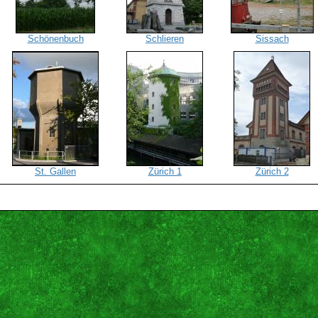
Schönenbuch
Schlieren
Sissach
St. Gallen
Zürich 1
Zürich 2