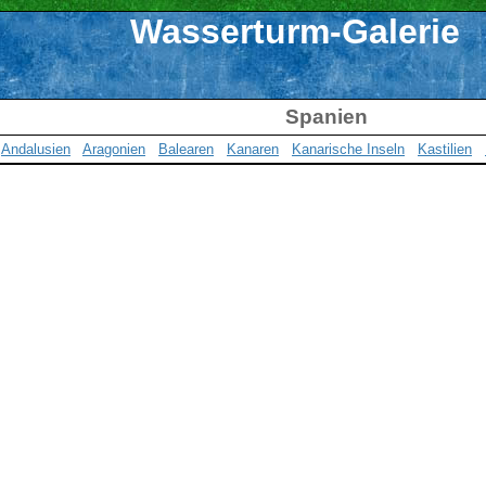
Wasserturm-Galerie
Spanien
Andalusien
Aragonien
Balearen
Kanaren
Kanarische Inseln
Kastilien