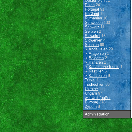
Oesterreich
72
Polen
241
Portugal
91
Rußland
1
Rumänien
10
Schweden
130
Schweiz
11
Serbien
2
Slowakei
15
Slowenien
4
Spanien
68
•
Andalusien
29
•
Aragonien
1
•
Balearen
21
•
Kanaren
1
•
Kanarische Inseln
1
•
Kastilien
6
•
Katalonien
9
Türkei
1
Tschechien
86
Ukraine
1
Ungarn
97
weltweit (außer
Europa)
378
Zypern
8
Administration