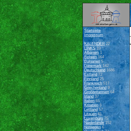
Startseite
Impressum
KALENDER
22
LINKS
10
Albanien
1
Belgien
164
Bulgarien
5
Dänemark
142
Deutschland
1686
Estland
72
Finnland
25
Frankreich
517
Griechenland
9
Großbritannien
64
Irland
37
Italien
65
Kroatien
3
Lettland
57
Litauen
41
Luxemburg
75
Niederlande
152
Norwegen
6