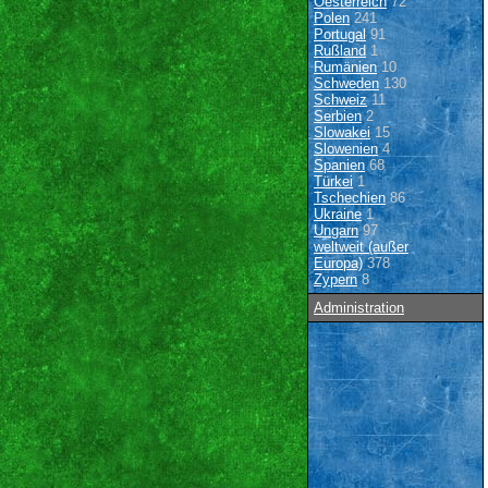
Oesterreich
72
Polen
241
Portugal
91
Rußland
1
Rumänien
10
Schweden
130
Schweiz
11
Serbien
2
Slowakei
15
Slowenien
4
Spanien
68
Türkei
1
Tschechien
86
Ukraine
1
Ungarn
97
weltweit (außer
Europa)
378
Zypern
8
Administration