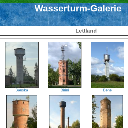
Wasserturm-Galerie
Lettland
Bauska
Birini
Bēne