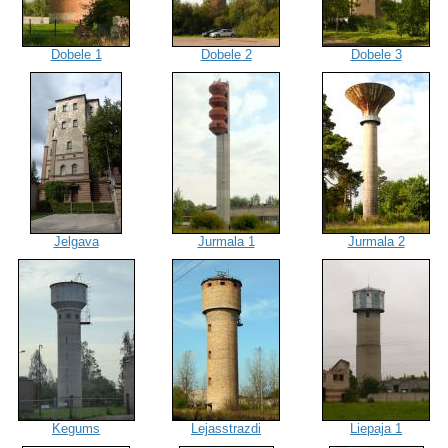
Dobele 1
Dobele 2
Dobele 3
Jelgava
Jurmala 1
Jurmala 2
Kegums
Lejasstrazdi
Liepaja 1