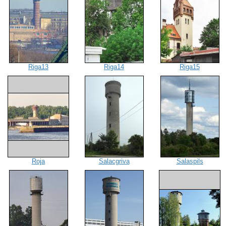
Riga13
Riga14
Riga15
Roja
Salacgriva
Salaspils