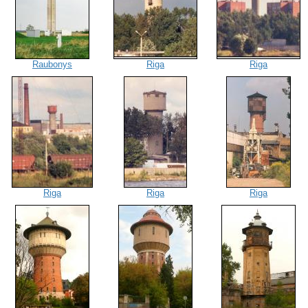
Raubonys
Riga
Riga
Riga
Riga
Riga