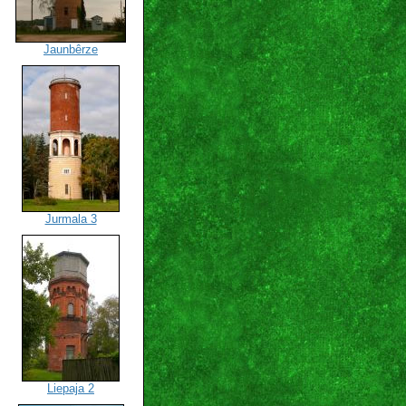
Jaunbêrze
Jurmala 3
Liepaja 2