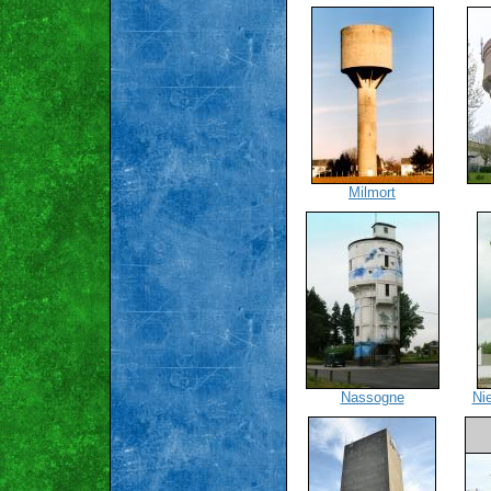
Milmort
Nassogne
Ni