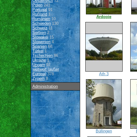
Oesterreich
72
Polen
241
Portugal
91
Rußland
1
Ardooie
Rumänien
10
Schweden
130
Schweiz
11
Serbien
2
Slowakei
15
Slowenien
4
Spanien
68
Türkei
1
Tschechien
86
Ukraine
1
Ungarn
97
weltweit (außer
Europa)
378
Ath 3
Zypern
8
Administration
Büllingen