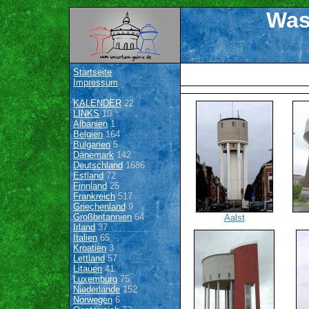
Was
Startseite
Impressum
KALENDER
22
LINKS
10
Albanien
1
Belgien
164
Bulgarien
5
Dänemark
142
Deutschland
1686
Estland
72
Finnland
25
Frankreich
517
Griechenland
9
Großbritannien
64
Aalst
Irland
37
Italien
65
Kroatien
3
Lettland
57
Litauen
41
Luxemburg
75
Niederlande
152
Norwegen
6