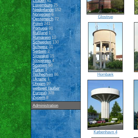
Litauen
41
Luxemburg
75
Niederlande
152
Norwegen
6
Glostrup
Oesterreich
72
Polen
241
Portugal
91
Rußland
1
Rumänien
10
Schweden
130
Schweiz
11
Serbien
2
Slowakei
15
Slowenien
4
Spanien
68
Türkei
1
Tschechien
86
Hornbæk
Ukraine
1
Ungarn
97
weltweit (außer
Europa)
378
Zypern
8
Administration
København 4