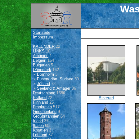
Was
Startseite
Impressum
KALENDER
22
LINKS
10
Albanien
1
Belgien
164
Bulgarien
5
Dänemark
142
•
Bornholm
3
•
Fünen/ dän. Südsee
30
•
Jütland
73
•
Seeland & Amager
36
Deutschland
1686
Estland
72
Birkerød
Finnland
25
Frankreich
517
Griechenland
9
Großbritannien
64
Irland
37
Italien
65
Kroatien
3
Lettland
57