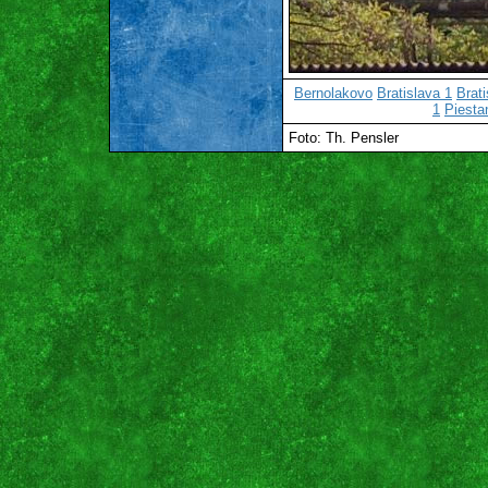
Bernolakovo
Bratislava 1
Brati
1
Piesta
Foto: Th. Pensler