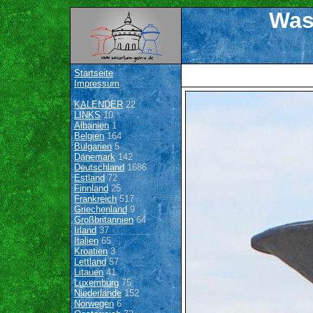
Was
Startseite
Impressum
KALENDER
22
LINKS
10
Albanien
1
Belgien
164
Bulgarien
5
Dänemark
142
Deutschland
1686
Estland
72
Finnland
25
Frankreich
517
Griechenland
9
Großbritannien
64
Irland
37
Italien
65
Kroatien
3
Lettland
57
Litauen
41
Luxemburg
75
Niederlande
152
Norwegen
6