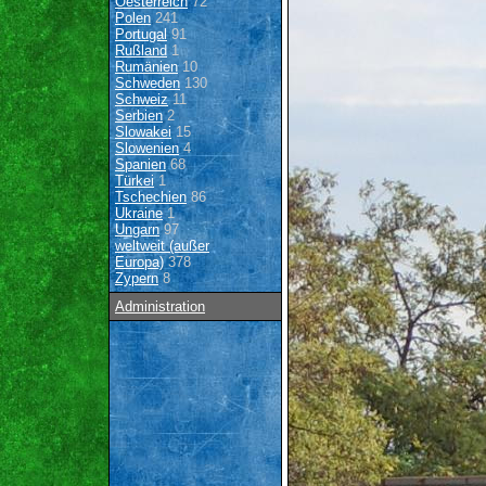
Oesterreich
72
Polen
241
Portugal
91
Rußland
1
Rumänien
10
Schweden
130
Schweiz
11
Serbien
2
Slowakei
15
Slowenien
4
Spanien
68
Türkei
1
Tschechien
86
Ukraine
1
Ungarn
97
weltweit (außer
Europa)
378
Zypern
8
Administration