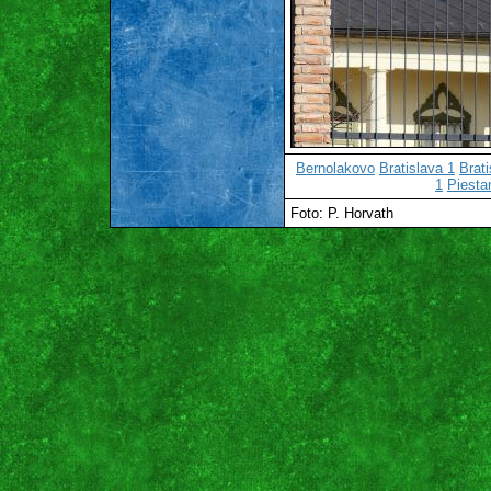
Bernolakovo
Bratislava 1
Brati
1
Piesta
Foto: P. Horvath