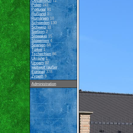
Oesterreich
72
Polen
241
Portugal
91
Rußland
1
Rumänien
10
Schweden
130
Schweiz
11
Serbien
2
Slowakei
15
Slowenien
4
Spanien
68
Türkei
1
Tschechien
86
Ukraine
1
Ungarn
97
weltweit (außer
Europa)
378
Zypern
8
Administration