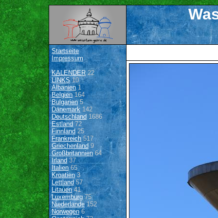
Was
Startseite
Impressum
KALENDER
22
LINKS
10
Albanien
1
Belgien
164
Bulgarien
5
Dänemark
142
Deutschland
1686
Estland
72
Finnland
25
Frankreich
517
Griechenland
9
Großbritannien
64
Irland
37
Italien
65
Kroatien
3
Lettland
57
Litauen
41
Luxemburg
75
Niederlande
152
Norwegen
6