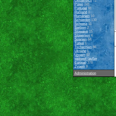
Oesterreich
72
Polen
241
Portugal
91
Rußland
1
Rumänien
10
Schweden
130
Schweiz
11
Serbien
2
Slowakei
15
Slowenien
4
Spanien
68
Türkei
1
Tschechien
86
Ukraine
1
Ungarn
97
weltweit (außer
Europa)
378
Zypern
8
Administration