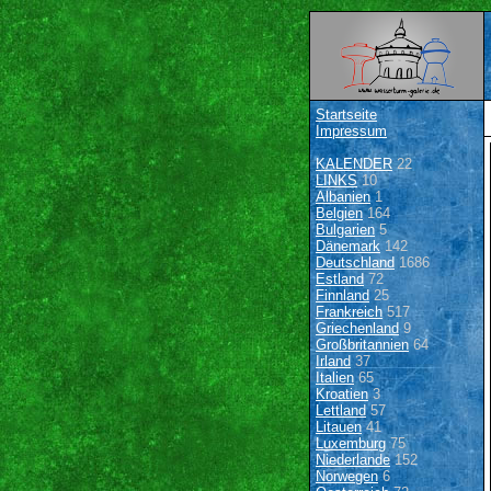
Startseite
Impressum
KALENDER
22
LINKS
10
Albanien
1
Belgien
164
Bulgarien
5
Dänemark
142
Deutschland
1686
Estland
72
Finnland
25
Frankreich
517
Griechenland
9
Großbritannien
64
Irland
37
Italien
65
Kroatien
3
Lettland
57
Litauen
41
Luxemburg
75
Niederlande
152
Norwegen
6