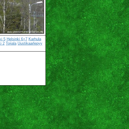
ki 5
Helsinki 6+7
Karhula
i 2
Toijala
Uustikaarlepyy