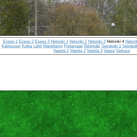
Espoo 1
Espoo 2
Espoo 3
Helsinki 1
Helsinki 2
Helsinki 3
Helsinki 4
Helsin
Karhuvouri
Kotka
Lahti
Mariehamn
Pietarsaari
Riihimäki
Seinäjoki 1
Seinäjok
Vaanta 1
Vaanta 2
Vaanta 3
Vaasa
Varkaus