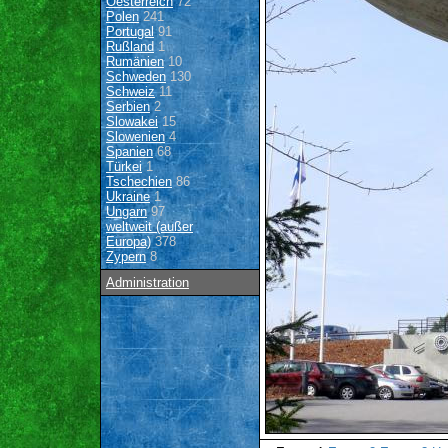
Oesterreich
72
Polen
241
Portugal
91
Rußland
1
Rumänien
10
Schweden
130
Schweiz
11
Serbien
2
Slowakei
15
Slowenien
4
Spanien
68
Türkei
1
Tschechien
86
Ukraine
1
Ungarn
97
weltweit (außer
Europa)
378
Zypern
8
Administration