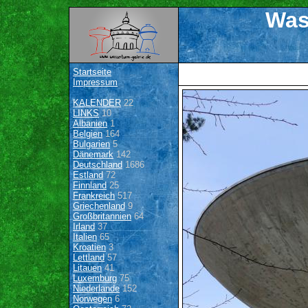
Was
Startseite
Impressum
KALENDER
22
LINKS
10
Albanien
1
Belgien
164
Bulgarien
5
Dänemark
142
Deutschland
1686
Estland
72
Finnland
25
Frankreich
517
Griechenland
9
Großbritannien
64
Irland
37
Italien
65
Kroatien
3
Lettland
57
Litauen
41
Luxemburg
75
Niederlande
152
Norwegen
6