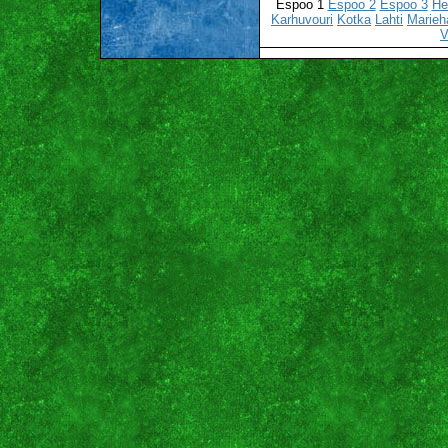
Espoo 1
Espoo 2
Espoo 3
He
Karhuvouri
Kotka
Lahti
Marie
V