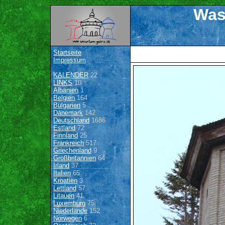
Was
Startseite
Impressum
KALENDER
22
LINKS
10
Albanien
1
Belgien
164
Bulgarien
5
Dänemark
142
Deutschland
1686
Estland
72
Finnland
25
Frankreich
517
Griechenland
9
Großbritannien
64
Irland
37
Italien
65
Kroatien
3
Lettland
57
Litauen
41
Luxemburg
75
Niederlande
152
Norwegen
6