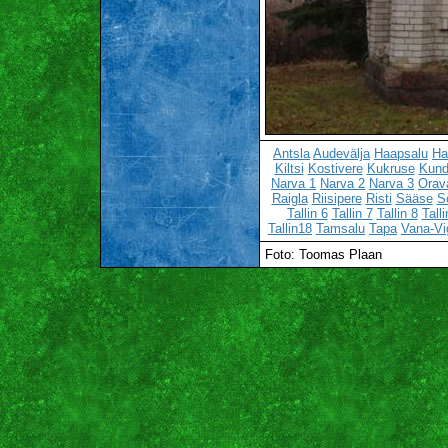
Antsla
Audevälja
Haapsalu
Ha
Kiltsi
Kostivere
Kukruse
Kun
Narva 1
Narva 2
Narva 3
Orav
Raigla
Riisipere
Risti
Sääse
S
Tallin 6
Tallin 7
Tallin 8
Talli
Tallin18
Tamsalu
Tapa
Vana-Vi
Foto: Toomas Plaan