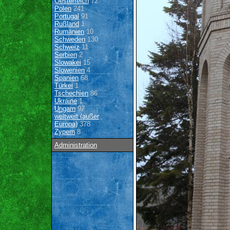
Oesterreich
72
Polen
241
Portugal
91
Rußland
1
Rumänien
10
Schweden
130
Schweiz
11
Serbien
2
Slowakei
15
Slowenien
4
Spanien
68
Türkei
1
Tschechien
86
Ukraine
1
Ungarn
97
weltweit (außer
Europa)
378
Zypern
8
Administration