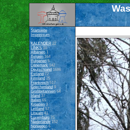
Was
Startseite
Impressum
KALENDER
22
LINKS
10
Albanien
1
Belgien
164
Bulgarien
5
Dänemark
142
Deutschland
1686
Estland
72
Finnland
25
Frankreich
517
Griechenland
9
Großbritannien
64
Irland
37
Italien
65
Kroatien
3
Lettland
57
Litauen
41
Luxemburg
75
Niederlande
152
Norwegen
6