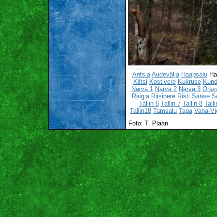
Antsla
Audevälja
Haapsalu
Ha
Kiltsi
Kostivere
Kukruse
Kun
Narva 1
Narva 2
Narva 3
Orav
Raigla
Riisipere
Risti
Sääse
S
Tallin 6
Tallin 7
Tallin 8
Talli
Tallin18
Tamsalu
Tapa
Vana-Vi
Foto: T. Plaan