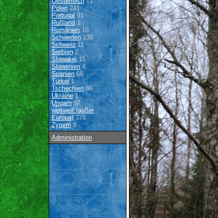
Oesterreich
72
Polen
241
Portugal
91
Rußland
1
Rumänien
10
Schweden
130
Schweiz
11
Serbien
2
Slowakei
15
Slowenien
4
Spanien
68
Türkei
1
Tschechien
86
Ukraine
1
Ungarn
97
weltweit (außer
Europa)
378
Zypern
8
Administration