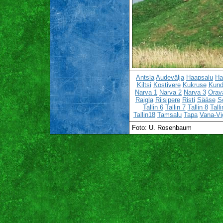
Antsla
Audevälja
Haapsalu
Ha
Kiltsi
Kostivere
Kukruse
Kun
Narva 1
Narva 2
Narva 3
Orav
Raigla
Riisipere
Risti
Sääse
S
Tallin 6
Tallin 7
Tallin 8
Talli
Tallin18
Tamsalu
Tapa
Vana-Vi
Foto: U. Rosenbaum