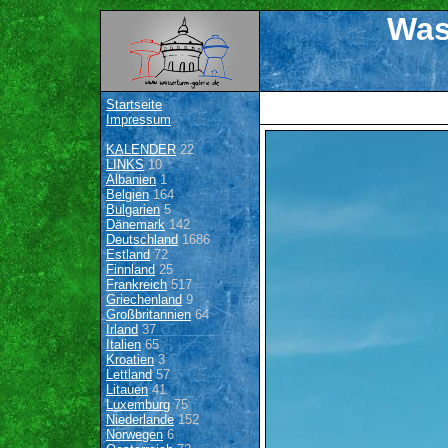
Was
Startseite
Impressum
KALENDER
22
LINKS
10
Albanien
1
Belgien
164
Bulgarien
5
Dänemark
142
Deutschland
1686
Estland
72
Finnland
25
Frankreich
517
Griechenland
9
Großbritannien
64
Irland
37
Italien
65
Kroatien
3
Lettland
57
Litauen
41
Luxemburg
75
Niederlande
152
Norwegen
6