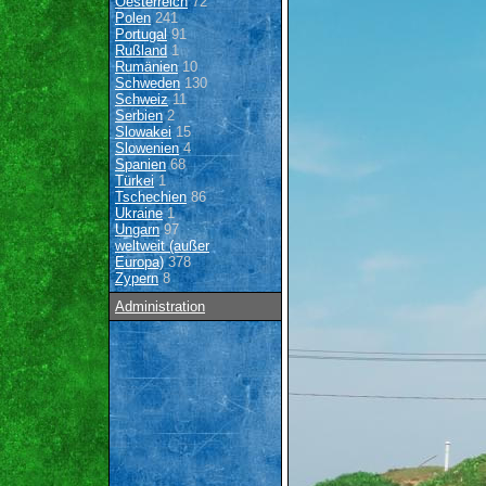
Oesterreich
72
Polen
241
Portugal
91
Rußland
1
Rumänien
10
Schweden
130
Schweiz
11
Serbien
2
Slowakei
15
Slowenien
4
Spanien
68
Türkei
1
Tschechien
86
Ukraine
1
Ungarn
97
weltweit (außer
Europa)
378
Zypern
8
Administration