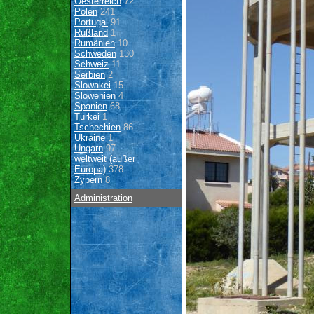
Oesterreich
72
Polen
241
Portugal
91
Rußland
1
Rumänien
10
Schweden
130
Schweiz
11
Serbien
2
Slowakei
15
Slowenien
4
Spanien
68
Türkei
1
Tschechien
86
Ukraine
1
Ungarn
97
weltweit (außer
Europa)
378
Zypern
8
Administration