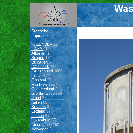
Was
Startseite
Impressum
KALENDER
22
LINKS
10
Albanien
1
Belgien
164
Bulgarien
5
Dänemark
142
Deutschland
1686
Estland
72
Finnland
25
Frankreich
517
Griechenland
9
Großbritannien
64
Irland
37
Italien
65
Kroatien
3
Lettland
57
Litauen
41
Luxemburg
75
Niederlande
152
Norwegen
6