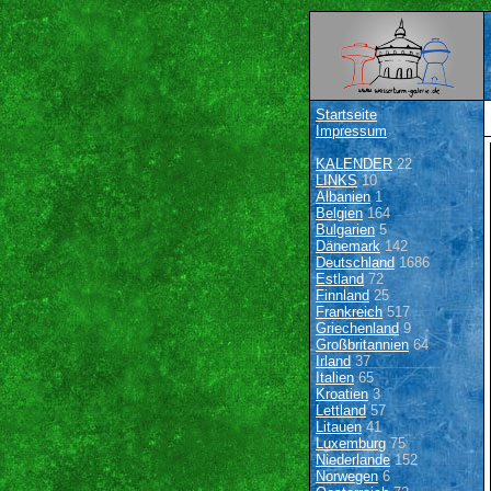
Startseite
Impressum
KALENDER
22
LINKS
10
Albanien
1
Belgien
164
Bulgarien
5
Dänemark
142
Deutschland
1686
Estland
72
Finnland
25
Frankreich
517
Griechenland
9
Großbritannien
64
Irland
37
Italien
65
Kroatien
3
Lettland
57
Litauen
41
Luxemburg
75
Niederlande
152
Norwegen
6