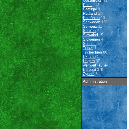
Oesterreich
72
Polen
241
Portugal
91
Rußland
1
Rumänien
10
Schweden
130
Schweiz
11
Serbien
2
Slowakei
15
Slowenien
4
Spanien
68
Türkei
1
Tschechien
86
Ukraine
1
Ungarn
97
weltweit (außer
Europa)
378
Zypern
8
Administration