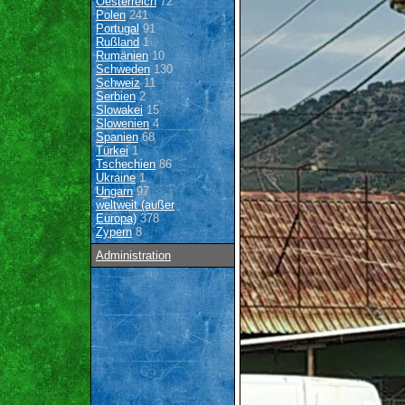
Oesterreich
72
Polen
241
Portugal
91
Rußland
1
Rumänien
10
Schweden
130
Schweiz
11
Serbien
2
Slowakei
15
Slowenien
4
Spanien
68
Türkei
1
Tschechien
86
Ukraine
1
Ungarn
97
weltweit (außer
Europa)
378
Zypern
8
Administration