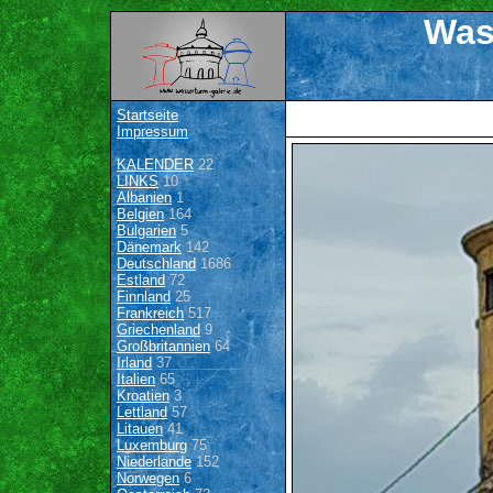
Was
Startseite
Impressum
KALENDER
22
LINKS
10
Albanien
1
Belgien
164
Bulgarien
5
Dänemark
142
Deutschland
1686
Estland
72
Finnland
25
Frankreich
517
Griechenland
9
Großbritannien
64
Irland
37
Italien
65
Kroatien
3
Lettland
57
Litauen
41
Luxemburg
75
Niederlande
152
Norwegen
6