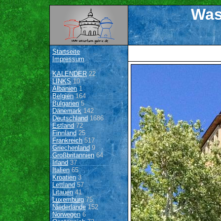
Was
Startseite
Impressum
KALENDER
22
LINKS
10
Albanien
1
Belgien
164
Bulgarien
5
Dänemark
142
Deutschland
1686
Estland
72
Finnland
25
Frankreich
517
Griechenland
9
Großbritannien
64
Irland
37
Italien
65
Kroatien
3
Lettland
57
Litauen
41
Luxemburg
75
Niederlande
152
Norwegen
6