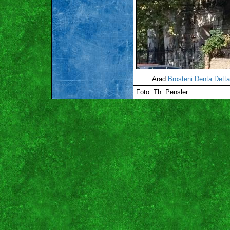
Arad
Brosteni
Denta
Detta
Foto: Th. Pensler