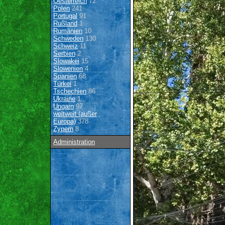
Oesterreich
72
Polen
241
Portugal
91
Rußland
1
Rumänien
10
Schweden
130
Schweiz
11
Serbien
2
Slowakei
15
Slowenien
4
Spanien
68
Türkei
1
Tschechien
86
Ukraine
1
Ungarn
97
weltweit (außer
Europa)
378
Zypern
8
Administration