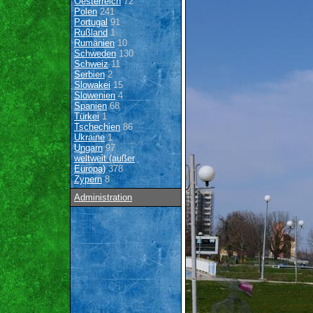
Oesterreich
72
Polen
241
Portugal
91
Rußland
1
Rumänien
10
Schweden
130
Schweiz
11
Serbien
2
Slowakei
15
Slowenien
4
Spanien
68
Türkei
1
Tschechien
86
Ukraine
1
Ungarn
97
weltweit (außer
Europa)
378
Zypern
8
Administration