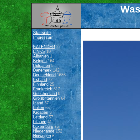
Was
Startseite
Impressum
KALENDER
22
LINKS
10
Albanien
1
Belgien
164
Bulgarien
5
Dänemark
142
Deutschland
1686
Estland
72
Finnland
25
Frankreich
517
Griechenland
9
Großbritannien
64
Irland
37
Italien
65
Kroatien
3
Lettland
57
Litauen
41
Luxemburg
75
Niederlande
152
Norwegen
6