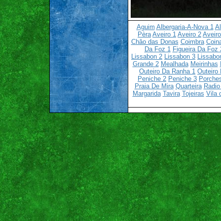
Aguim
Albergaria-A-Nova 1
Al
Pèra
Aveiro 1
Aveiro 2
Aveiro
Châo das Donas
Coimbra
Coin
Da Foz 1
Figueira Da Foz 
Lissabon 2
Lissabon 3
Lissabo
Grande 2
Mealhada
Meirinhas
Outeiro Da Ranha 1
Outeiro
Peniche 2
Peniche 3
Porche
Praia De Mira
Quarteira
Radio
Margarida
Tavira
Tojeiras
Vila 