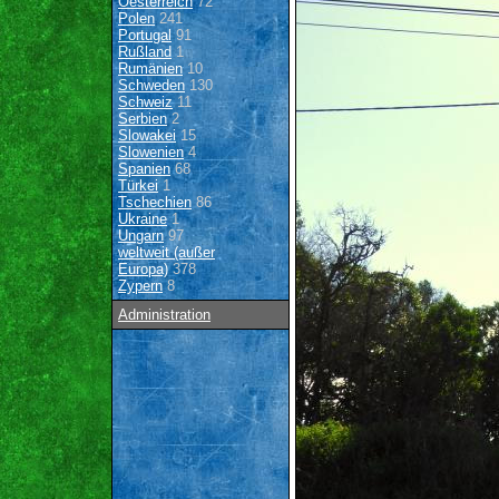
Oesterreich
72
Polen
241
Portugal
91
Rußland
1
Rumänien
10
Schweden
130
Schweiz
11
Serbien
2
Slowakei
15
Slowenien
4
Spanien
68
Türkei
1
Tschechien
86
Ukraine
1
Ungarn
97
weltweit (außer
Europa)
378
Zypern
8
Administration