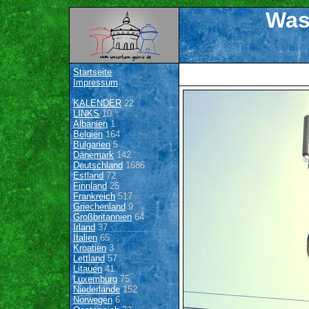
Was
Startseite
Impressum
KALENDER
22
LINKS
10
Albanien
1
Belgien
164
Bulgarien
5
Dänemark
142
Deutschland
1686
Estland
72
Finnland
25
Frankreich
517
Griechenland
9
Großbritannien
64
Irland
37
Italien
65
Kroatien
3
Lettland
57
Litauen
41
Luxemburg
75
Niederlande
152
Norwegen
6