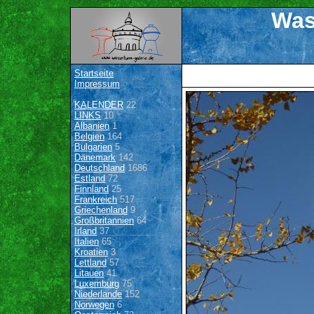
Was
Startseite
Impressum
KALENDER
22
LINKS
10
Albanien
1
Belgien
164
Bulgarien
5
Dänemark
142
Deutschland
1686
Estland
72
Finnland
25
Frankreich
517
Griechenland
9
Großbritannien
64
Irland
37
Italien
65
Kroatien
3
Lettland
57
Litauen
41
Luxemburg
75
Niederlande
152
Norwegen
6