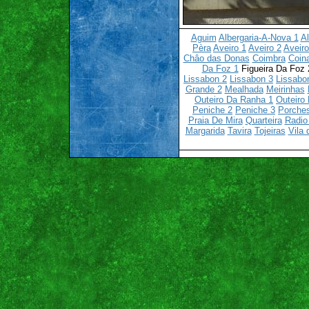
Aguim
Albergaria-A-Nova 1
Al
Pèra
Aveiro 1
Aveiro 2
Aveiro
Châo das Donas
Coimbra
Coin
Da Foz 1
Figueira Da Foz
Lissabon 2
Lissabon 3
Lissabo
Grande 2
Mealhada
Meirinhas
Outeiro Da Ranha 1
Outeiro
Peniche 2
Peniche 3
Porche
Praia De Mira
Quarteira
Radio
Margarida
Tavira
Tojeiras
Vila 