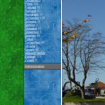
Oesterreich
72
Polen
241
Portugal
91
Rußland
1
Rumänien
10
Schweden
130
Schweiz
11
Serbien
2
Slowakei
15
Slowenien
4
Spanien
68
Türkei
1
Tschechien
86
Ukraine
1
Ungarn
97
weltweit (außer
Europa)
378
Zypern
8
Administration