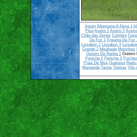
Aguim
Albergaria-A-Nova 1
Al
Pèra
Aveiro 1
Aveiro 2
Aveiro
Châo das Donas
Coimbra
Coin
Da Foz 1
Figueira Da Foz 
Lissabon 2
Lissabon 3
Lissabo
Grande 2
Mealhada
Meirinhas
Outeiro Da Ranha 1
Outeiro
Peniche 2
Peniche 3
Porche
Praia De Mira
Quarteira
Radio
Margarida
Tavira
Tojeiras
Vila 