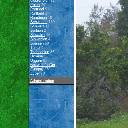
Oesterreich
72
Polen
241
Portugal
91
Rußland
1
Rumänien
10
Schweden
130
Schweiz
11
Serbien
2
Slowakei
15
Slowenien
4
Spanien
68
Türkei
1
Tschechien
86
Ukraine
1
Ungarn
97
weltweit (außer
Europa)
378
Zypern
8
Administration