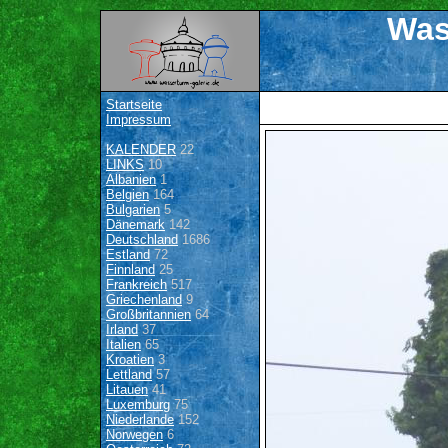
Was
Startseite
Impressum
KALENDER
22
LINKS
10
Albanien
1
Belgien
164
Bulgarien
5
Dänemark
142
Deutschland
1686
Estland
72
Finnland
25
Frankreich
517
Griechenland
9
Großbritannien
64
Irland
37
Italien
65
Kroatien
3
Lettland
57
Litauen
41
Luxemburg
75
Niederlande
152
Norwegen
6