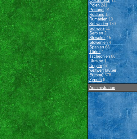
Oesterreich
72
Polen
241
Portugal
91
Rußland
1
Rumänien
10
Schweden
130
Schweiz
11
Serbien
2
Slowakei
15
Slowenien
4
Spanien
68
Türkei
1
Tschechien
86
Ukraine
1
Ungarn
97
weltweit (außer
Europa)
378
Zypern
8
Administration