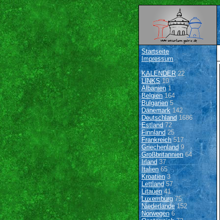
Startseite
Impressum
KALENDER
22
LINKS
10
Albanien
1
Belgien
164
Bulgarien
5
Dänemark
142
Deutschland
1686
Estland
72
Finnland
25
Frankreich
517
Griechenland
9
Großbritannien
64
Irland
37
Italien
65
Kroatien
3
Lettland
57
Litauen
41
Luxemburg
75
Niederlande
152
Norwegen
6