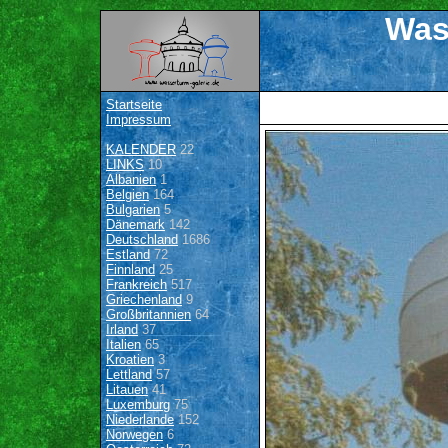
Was
Startseite
Impressum
KALENDER
22
LINKS
10
Albanien
1
Belgien
164
Bulgarien
5
Dänemark
142
Deutschland
1686
Estland
72
Finnland
25
Frankreich
517
Griechenland
9
Großbritannien
64
Irland
37
Italien
65
Kroatien
3
Lettland
57
Litauen
41
Luxemburg
75
Niederlande
152
Norwegen
6