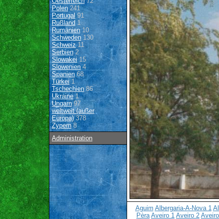
Oesterreich
72
Polen
241
Portugal
91
Rußland
1
Rumänien
10
Schweden
130
Schweiz
11
Serbien
2
Slowakei
15
Slowenien
4
Spanien
68
Türkei
1
Tschechien
86
Ukraine
1
Ungarn
97
weltweit (außer
Europa)
378
Zypern
8
Administration
Aguim
Albergaria-A-Nova 1
Al
Pèra
Aveiro 1
Aveiro 2
Aveiro