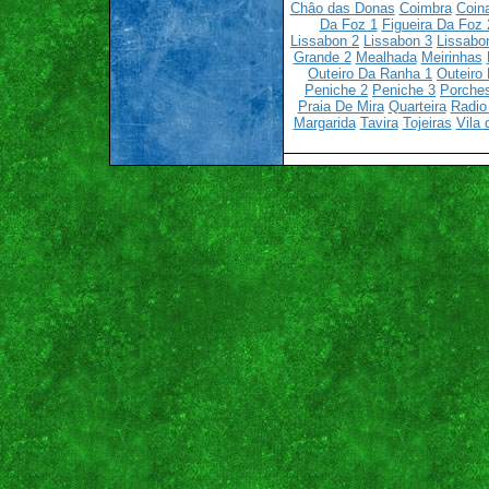
Châo das Donas
Coimbra
Coin
Da Foz 1
Figueira Da Foz 
Lissabon 2
Lissabon 3
Lissabo
Grande 2
Mealhada
Meirinhas
Outeiro Da Ranha 1
Outeiro
Peniche 2
Peniche 3
Porche
Praia De Mira
Quarteira
Radio
Margarida
Tavira
Tojeiras
Vila 