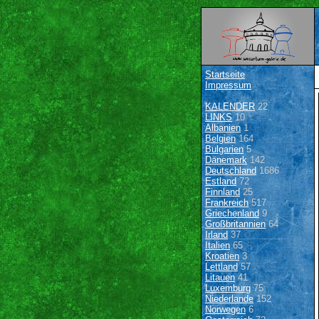
Startseite
Impressum
KALENDER
22
LINKS
10
Albanien
1
Belgien
164
Bulgarien
5
Dänemark
142
Deutschland
1686
Estland
72
Finnland
25
Frankreich
517
Griechenland
9
Großbritannien
64
Irland
37
Italien
65
Kroatien
3
Lettland
57
Litauen
41
Luxemburg
75
Niederlande
152
Norwegen
6