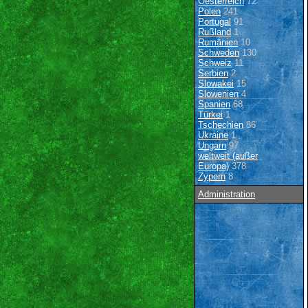
Oesterreich
72
Polen
241
Portugal
91
Rußland
1
Rumänien
10
Schweden
130
Schweiz
11
Serbien
2
Slowakei
15
Slowenien
4
Spanien
68
Türkei
1
Tschechien
86
Ukraine
1
Ungarn
97
weltweit (außer
Europa)
378
Zypern
8
Administration