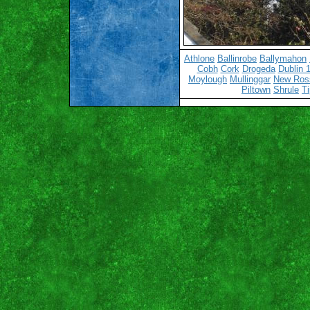
Athlone
Ballinrobe
Ballymahon
Cobh
Cork
Drogeda
Dublin 
Moylough
Mullinggar
New Ros
Piltown
Shrule
Ti