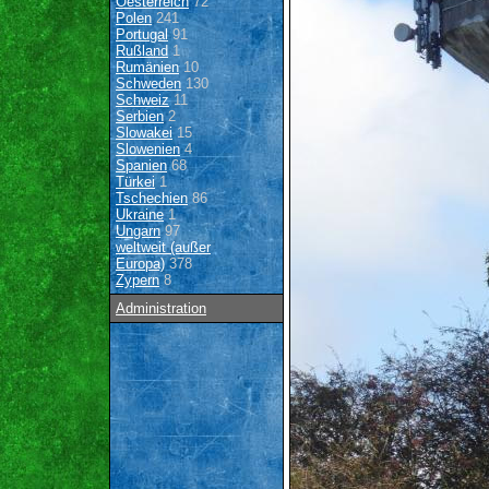
Oesterreich
72
Polen
241
Portugal
91
Rußland
1
Rumänien
10
Schweden
130
Schweiz
11
Serbien
2
Slowakei
15
Slowenien
4
Spanien
68
Türkei
1
Tschechien
86
Ukraine
1
Ungarn
97
weltweit (außer
Europa)
378
Zypern
8
Administration