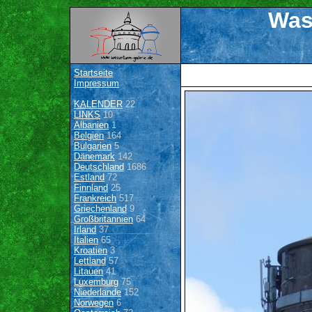
Was
Startseite
Impressum
KALENDER
22
LINKS
10
Albanien
1
Belgien
164
Bulgarien
5
Dänemark
142
Deutschland
1686
Estland
72
Finnland
25
Frankreich
517
Griechenland
9
Großbritannien
64
Irland
37
Italien
65
Kroatien
3
Lettland
57
Litauen
41
Luxemburg
75
Niederlande
152
Norwegen
6