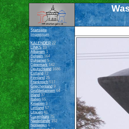
Was
Startseite
Impressum
KALENDER
22
LINKS
10
Albanien
1
Belgien
164
Bulgarien
5
Dänemark
142
Deutschland
1686
Estland
72
Finnland
25
Frankreich
517
Griechenland
9
Großbritannien
64
Irland
37
Italien
65
Kroatien
3
Lettland
57
Litauen
41
Luxemburg
75
Niederlande
152
Norwegen
6