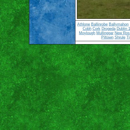
Athlone
Ballinrobe
Ballymahon
Cobh
Cork
Drogeda
Dublin 
Moylough
Mullinggar
New Ros
Piltown
Shrule
Ti