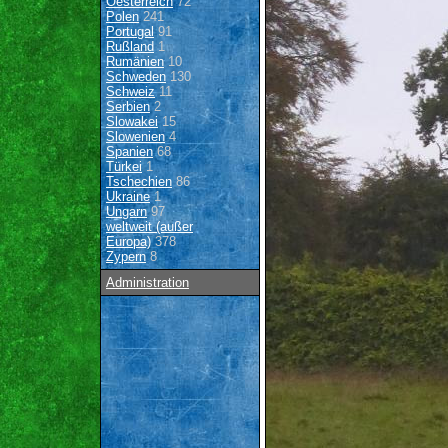
Oesterreich
72
Polen
241
Portugal
91
Rußland
1
Rumänien
10
Schweden
130
Schweiz
11
Serbien
2
Slowakei
15
Slowenien
4
Spanien
68
Türkei
1
Tschechien
86
Ukraine
1
Ungarn
97
weltweit (außer
Europa)
378
Zypern
8
Administration