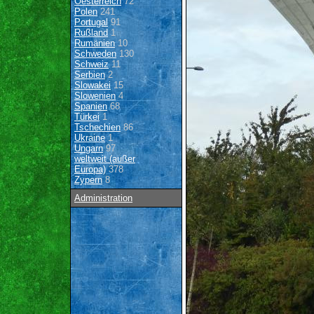
Oesterreich
72
Polen
241
Portugal
91
Rußland
1
Rumänien
10
Schweden
130
Schweiz
11
Serbien
2
Slowakei
15
Slowenien
4
Spanien
68
Türkei
1
Tschechien
86
Ukraine
1
Ungarn
97
weltweit (außer
Europa)
378
Zypern
8
Administration