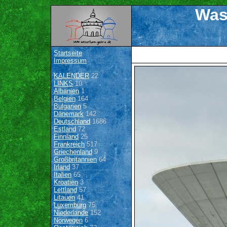
Was
Startseite
Impressum
KALENDER
22
LINKS
10
Albanien
1
Belgien
164
Bulgarien
5
Dänemark
142
Deutschland
1686
Estland
72
Finnland
25
Frankreich
517
Griechenland
9
Großbritannien
64
Irland
37
Italien
65
Kroatien
3
Lettland
57
Litauen
41
Luxemburg
75
Niederlande
152
Norwegen
6