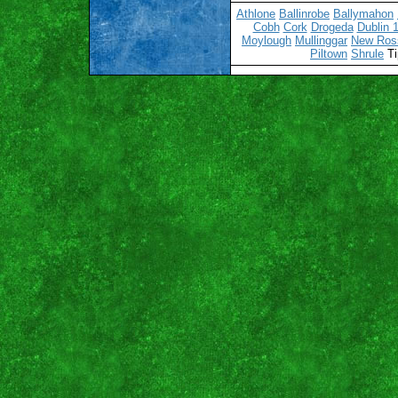
Athlone
Ballinrobe
Ballymahon
Cobh
Cork
Drogeda
Dublin 
Moylough
Mullinggar
New Ros
Piltown
Shrule
Ti