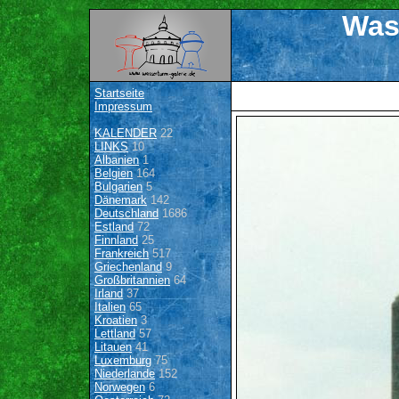
Was
Startseite
Impressum
KALENDER
22
LINKS
10
Albanien
1
Belgien
164
Bulgarien
5
Dänemark
142
Deutschland
1686
Estland
72
Finnland
25
Frankreich
517
Griechenland
9
Großbritannien
64
Irland
37
Italien
65
Kroatien
3
Lettland
57
Litauen
41
Luxemburg
75
Niederlande
152
Norwegen
6