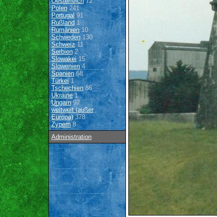
Oesterreich
72
Polen
241
Portugal
91
Rußland
1
Rumänien
10
Schweden
130
Schweiz
11
Serbien
2
Slowakei
15
Slowenien
4
Spanien
68
Türkei
1
Tschechien
86
Ukraine
1
Ungarn
97
weltweit (außer
Europa)
378
Zypern
8
Administration