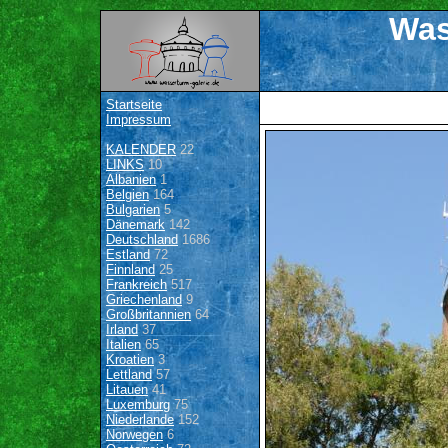
Was
Startseite
Impressum
KALENDER
22
LINKS
10
Albanien
1
Belgien
164
Bulgarien
5
Dänemark
142
Deutschland
1686
Estland
72
Finnland
25
Frankreich
517
Griechenland
9
Großbritannien
64
Irland
37
Italien
65
Kroatien
3
Lettland
57
Litauen
41
Luxemburg
75
Niederlande
152
Norwegen
6