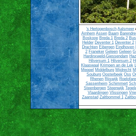
's Hertogenbosch
Aalsmeer
Arnhem
Assen
Baarn
Barendre
Boskoop
Breda 1
Breda 2
Bu
Helder
Deventer 1
Deventer 2
Drachten
Eibergen
Eindhoven
2
Franeker
Geleen
Geleen
G
Hardinxweld-Giessendam
Haz
Hilversum 1
Hilversum 2
H
Klaaswaal
Krimpen an de Lek
Meppel
Middelburg
Mijdrecht
M
Souburg
Oosterbeek
Oss
O
Rhenen
Rijswijk
Roelofar
Sassenheim
Schimmert
Sch
Steenbergen
Steenwijk
Tegel
Vlaardingen
Vlissingen
Vri
Zaanstad
Zaltbommel 1
Zaltb