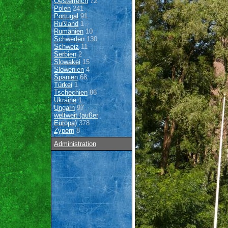
Oesterreich
72
Polen
241
Portugal
91
Rußland
1
Rumänien
10
Schweden
130
Schweiz
11
Serbien
2
Slowakei
15
Slowenien
4
Spanien
68
Türkei
1
Tschechien
86
Ukraine
1
Ungarn
97
weltweit (außer
Europa)
378
Zypern
8
Administration