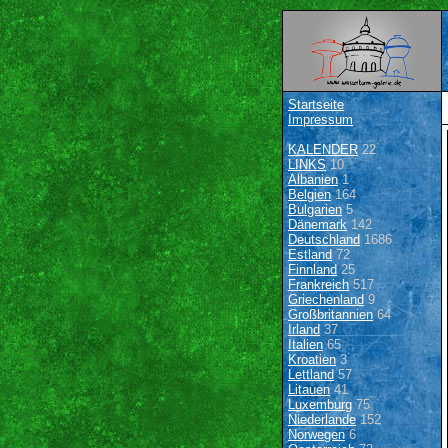
Startseite
Impressum
KALENDER
22
LINKS
10
Albanien
1
Belgien
164
Bulgarien
5
Dänemark
142
Deutschland
1686
Estland
72
Finnland
25
Frankreich
517
Griechenland
9
Großbritannien
64
Irland
37
Italien
65
Kroatien
3
Lettland
57
Litauen
41
Luxemburg
75
Niederlande
152
Norwegen
6