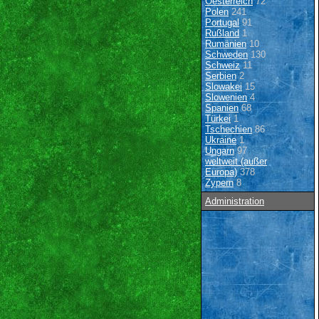
Oesterreich
72
Polen
241
Portugal
91
Rußland
1
Rumänien
10
Schweden
130
Schweiz
11
Serbien
2
Slowakei
15
Slowenien
4
Spanien
68
Türkei
1
Tschechien
86
Ukraine
1
Ungarn
97
weltweit (außer
Europa)
378
Zypern
8
Administration