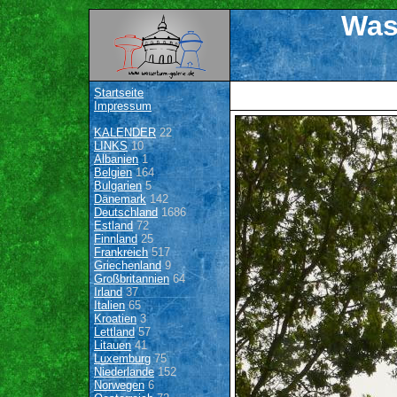
Was
Startseite
Impressum
KALENDER
22
LINKS
10
Albanien
1
Belgien
164
Bulgarien
5
Dänemark
142
Deutschland
1686
Estland
72
Finnland
25
Frankreich
517
Griechenland
9
Großbritannien
64
Irland
37
Italien
65
Kroatien
3
Lettland
57
Litauen
41
Luxemburg
75
Niederlande
152
Norwegen
6