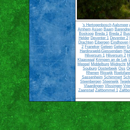
's Hertogenbosch
Aalsmeer
Arnhem
Assen
Baarn
Barendre
Boskoop
Breda 1
Breda 2
Bu
Helder
Deventer 1
Deventer 2
Drachten
Eibergen
Eindhoven
2
Franeker
Geleen
Geleen
G
Hardinxweld-Giessendam
Haz
Hilversum 1
Hilversum 2
H
Klaaswaal
Krimpen an de Lek
Meppel
Middelburg
Mijdrecht
M
Souburg
Oosterbeek
Oss
O
Rhenen
Rijswijk
Roelofar
Sassenheim
Schimmert
Sch
Steenbergen
Steenwijk
Tegel
Vlaardingen
Vlissingen
Vri
Zaanstad
Zaltbommel 1
Zaltb