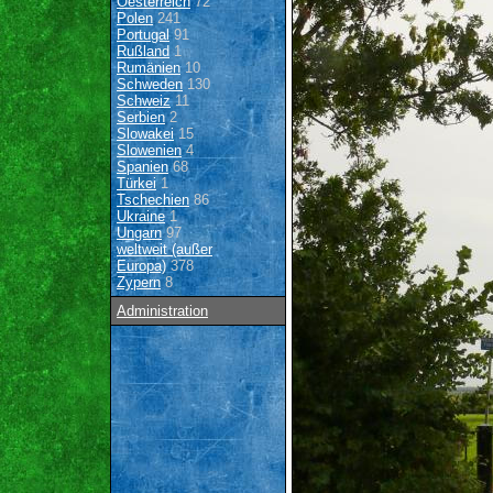
Oesterreich
72
Polen
241
Portugal
91
Rußland
1
Rumänien
10
Schweden
130
Schweiz
11
Serbien
2
Slowakei
15
Slowenien
4
Spanien
68
Türkei
1
Tschechien
86
Ukraine
1
Ungarn
97
weltweit (außer
Europa)
378
Zypern
8
Administration