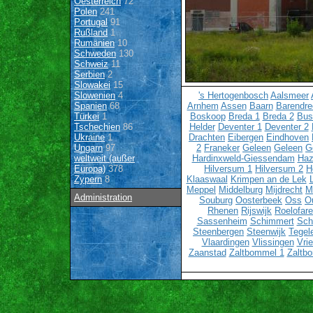
Oesterreich
72
Polen
241
Portugal
91
Rußland
1
Rumänien
10
Schweden
130
Schweiz
11
Serbien
2
Slowakei
15
Slowenien
4
's Hertogenbosch
Aalsmeer
Spanien
68
Arnhem
Assen
Baarn
Barendre
Türkei
1
Boskoop
Breda 1
Breda 2
Bu
Tschechien
86
Helder
Deventer 1
Deventer 2
Ukraine
1
Drachten
Eibergen
Eindhoven
Ungarn
97
2
Franeker
Geleen
Geleen
G
weltweit (außer
Hardinxweld-Giessendam
Haz
Europa)
378
Hilversum 1
Hilversum 2
H
Zypern
8
Klaaswaal
Krimpen an de Lek
Meppel
Middelburg
Mijdrecht
M
Administration
Souburg
Oosterbeek
Oss
O
Rhenen
Rijswijk
Roelofar
Sassenheim
Schimmert
Sch
Steenbergen
Steenwijk
Tegel
Vlaardingen
Vlissingen
Vri
Zaanstad
Zaltbommel 1
Zaltb