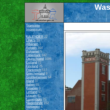
Was
Startseite
Impressum
KALENDER
22
LINKS
10
Albanien
1
Belgien
164
Bulgarien
5
Dänemark
142
Deutschland
1686
Estland
72
Finnland
25
Frankreich
517
Griechenland
9
Großbritannien
64
Irland
37
Italien
65
Kroatien
3
Lettland
57
Litauen
41
Luxemburg
75
Niederlande
152
Norwegen
6