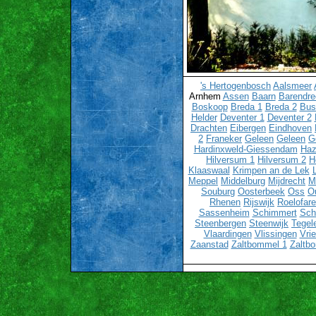
's Hertogenbosch
Aalsmeer
Arnhem
Assen
Baarn
Barendre
Boskoop
Breda 1
Breda 2
Bu
Helder
Deventer 1
Deventer 2
Drachten
Eibergen
Eindhoven
2
Franeker
Geleen
Geleen
G
Hardinxweld-Giessendam
Haz
Hilversum 1
Hilversum 2
H
Klaaswaal
Krimpen an de Lek
Meppel
Middelburg
Mijdrecht
M
Souburg
Oosterbeek
Oss
O
Rhenen
Rijswijk
Roelofar
Sassenheim
Schimmert
Sch
Steenbergen
Steenwijk
Tegel
Vlaardingen
Vlissingen
Vri
Zaanstad
Zaltbommel 1
Zaltb