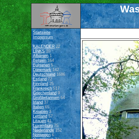
Was
Startseite
Impressum
KALENDER
22
LINKS
10
Albanien
1
Belgien
164
Bulgarien
5
Dänemark
142
Deutschland
1686
Estland
72
Finnland
25
Frankreich
517
Griechenland
9
Großbritannien
64
Irland
37
Italien
65
Kroatien
3
Lettland
57
Litauen
41
Luxemburg
75
Niederlande
152
Norwegen
6