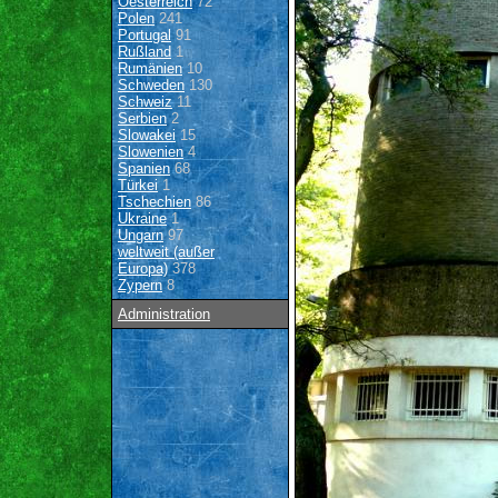
Oesterreich
72
Polen
241
Portugal
91
Rußland
1
Rumänien
10
Schweden
130
Schweiz
11
Serbien
2
Slowakei
15
Slowenien
4
Spanien
68
Türkei
1
Tschechien
86
Ukraine
1
Ungarn
97
weltweit (außer
Europa)
378
Zypern
8
Administration