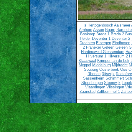
's Hertogenbosch
Aalsmeer
Arnhem
Assen
Baarn
Barendre
Boskoop
Breda 1
Breda 2
Bu
Helder
Deventer 1
Deventer 2
Drachten
Eibergen
Eindhoven
2
Franeker
Geleen
Geleen
G
Hardinxweld-Giessendam
Haz
Hilversum 1
Hilversum 2
H
Klaaswaal
Krimpen an de Lek
Meppel
Middelburg
Mijdrecht
M
Souburg
Oosterbeek
Oss
O
Rhenen
Rijswijk
Roelofar
Sassenheim
Schimmert
Sch
Steenbergen
Steenwijk
Tegel
Vlaardingen
Vlissingen
Vri
Zaanstad
Zaltbommel 1
Zaltb