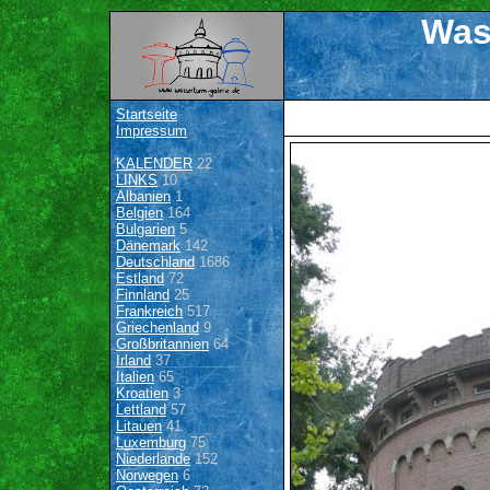
Was
Startseite
Impressum
KALENDER
22
LINKS
10
Albanien
1
Belgien
164
Bulgarien
5
Dänemark
142
Deutschland
1686
Estland
72
Finnland
25
Frankreich
517
Griechenland
9
Großbritannien
64
Irland
37
Italien
65
Kroatien
3
Lettland
57
Litauen
41
Luxemburg
75
Niederlande
152
Norwegen
6