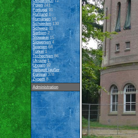
Oesterreich
72
Polen
241
Portugal
91
Rußland
1
Rumänien
10
Schweden
130
Schweiz
11
Serbien
2
Slowakei
15
Slowenien
4
Spanien
68
Türkei
1
Tschechien
86
Ukraine
1
Ungarn
97
weltweit (außer
Europa)
378
Zypern
8
Administration