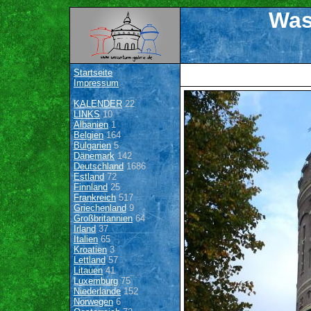
Was
Startseite
Impressum
KALENDER
22
LINKS
10
Albanien
1
Belgien
164
Bulgarien
5
Dänemark
142
Deutschland
1686
Estland
72
Finnland
25
Frankreich
517
Griechenland
9
Großbritannien
64
Irland
37
Italien
65
Kroatien
3
Lettland
57
Litauen
41
Luxemburg
75
Niederlande
152
Norwegen
6