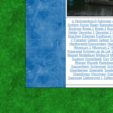
's Hertogenbosch
Aalsmeer
Arnhem
Assen
Baarn
Barendre
Boskoop
Breda 1
Breda 2
Bu
Helder
Deventer 1
Deventer 2
Drachten
Eibergen
Eindhoven
2
Franeker
Geleen
Geleen
G
Hardinxweld-Giessendam
Haz
Hilversum 1
Hilversum 2
H
Klaaswaal
Krimpen an de Lek
Meppel
Middelburg
Mijdrecht
M
Souburg
Oosterbeek
Oss
O
Rhenen
Rijswijk
Roelofar
Sassenheim
Schimmert
Sch
Steenbergen
Steenwijk
Tegel
Vlaardingen
Vlissingen
Vri
Zaanstad
Zaltbommel 1
Zaltb