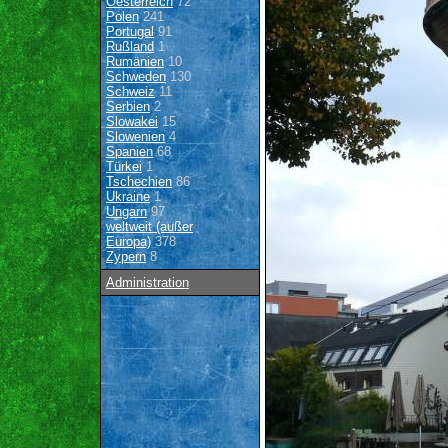
Oesterreich
72
Polen
241
Portugal
91
Rußland
1
Rumänien
10
Schweden
130
Schweiz
11
Serbien
2
Slowakei
15
Slowenien
4
Spanien
68
Türkei
1
Tschechien
86
Ukraine
1
Ungarn
97
weltweit (außer
Europa)
378
Zypern
8
Administration