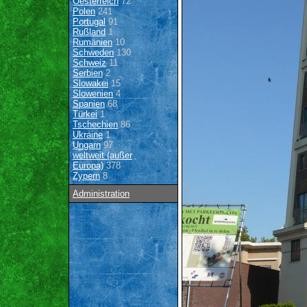
Oesterreich
72
Polen
241
Portugal
91
Rußland
1
Rumänien
10
Schweden
130
Schweiz
11
Serbien
2
Slowakei
15
Slowenien
4
Spanien
68
Türkei
1
Tschechien
86
Ukraine
1
Ungarn
97
weltweit (außer
Europa)
378
Zypern
8
Administration