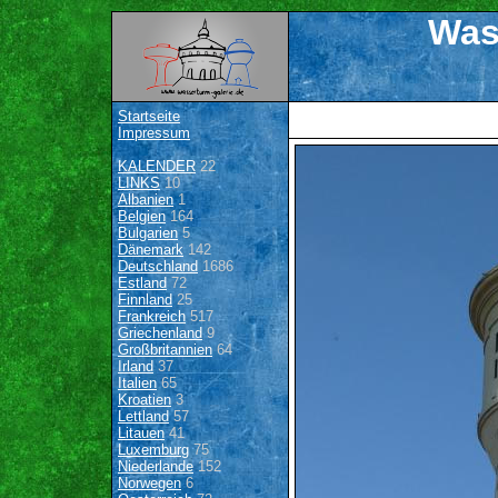
Was
Startseite
Impressum
KALENDER
22
LINKS
10
Albanien
1
Belgien
164
Bulgarien
5
Dänemark
142
Deutschland
1686
Estland
72
Finnland
25
Frankreich
517
Griechenland
9
Großbritannien
64
Irland
37
Italien
65
Kroatien
3
Lettland
57
Litauen
41
Luxemburg
75
Niederlande
152
Norwegen
6