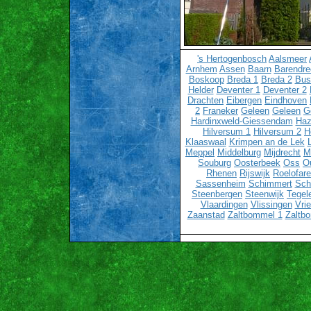
's Hertogenbosch
Aalsmeer
Arnhem
Assen
Baarn
Barendre
Boskoop
Breda 1
Breda 2
Bu
Helder
Deventer 1
Deventer 2
Drachten
Eibergen
Eindhoven
2
Franeker
Geleen
Geleen
G
Hardinxweld-Giessendam
Haz
Hilversum 1
Hilversum 2
H
Klaaswaal
Krimpen an de Lek
Meppel
Middelburg
Mijdrecht
M
Souburg
Oosterbeek
Oss
O
Rhenen
Rijswijk
Roelofar
Sassenheim
Schimmert
Sch
Steenbergen
Steenwijk
Tegel
Vlaardingen
Vlissingen
Vri
Zaanstad
Zaltbommel 1
Zaltb